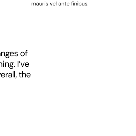
mauris vel ante finibus.
anges of
ing. I’ve
rall, the