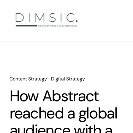
Skip
to
content
Content Strategy
•
Digital Strategy
How Abstract
reached a global
audience with a