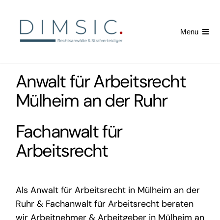
Skip
to
Menu
content
Startseite
Anwalt für Arbeitsrecht
Arbeitsrecht
Mülheim an der Ruhr
Kündigung erhalten
Fachanwalt für
Arbeitsrecht
News
Als
Anwalt für Arbeitsrecht in Mülheim an der
Ruhr
&
Fachanwalt für Arbeitsrecht
beraten
wir Arbeitnehmer & Arbeitgeber in Mülheim an