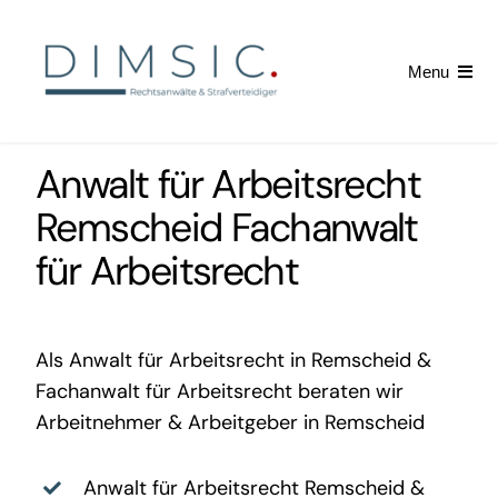
Skip
to
Menu
content
Startseite
Anwalt für Arbeitsrecht
Arbeitsrecht
Remscheid
Fachanwalt
für Arbeitsrecht
Kündigung erhalten
News
Als
Anwalt für Arbeitsrecht in Remscheid
&
Fachanwalt für Arbeitsrecht
beraten wir
Arbeitnehmer & Arbeitgeber in Remscheid
Anwalt für Arbeitsrecht Remscheid
&