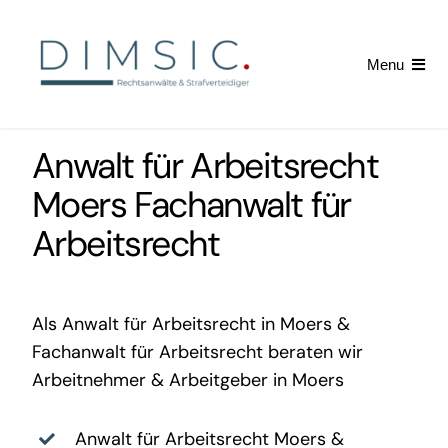
Skip
to
Menu
content
Startseite
Anwalt für Arbeitsrecht
Arbeitsrecht
Moers
Fachanwalt für
Arbeitsrecht
Kündigung erhalten
News
Als
Anwalt für Arbeitsrecht in Moers
&
Fachanwalt für Arbeitsrecht
beraten wir
Arbeitnehmer & Arbeitgeber in Moers
Anwalt für Arbeitsrecht Moers
&