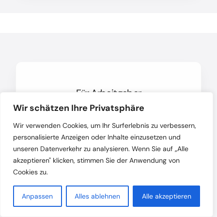
Für Arbeitgeber
Wir schätzen Ihre Privatsphäre
Wir verwenden Cookies, um Ihr Surferlebnis zu verbessern,
personalisierte Anzeigen oder Inhalte einzusetzen und
unseren Datenverkehr zu analysieren. Wenn Sie auf „Alle
akzeptieren" klicken, stimmen Sie der Anwendung von
Cookies zu.
Beratung und Vertretung in Bezug
Anpassen
Alles ablehnen
Alle akzeptieren
auf auszusprechende Kündigungen
(fristlose Kündigung,