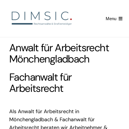
Skip
to
Menu
content
Startseite
Anwalt für Arbeitsrecht
Arbeitsrecht
Mönchengladbach
Kündigung erhalten
Fachanwalt für
Arbeitsrecht
News
Als
Anwalt für Arbeitsrecht in
Mönchengladbach
&
Fachanwalt für
Arbeitsrecht
beraten wir Arbeitnehmer &