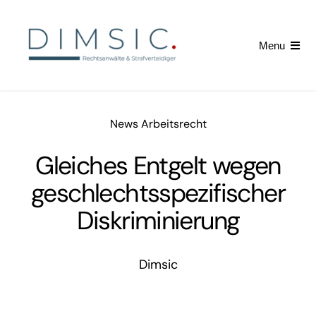
Skip
to
Menu
content
Startseite
News Arbeitsrecht
Arbeitsrecht
Gleiches Entgelt wegen
Kündigung erhalten
geschlechtsspezifischer
News
Diskriminierung
Dimsic